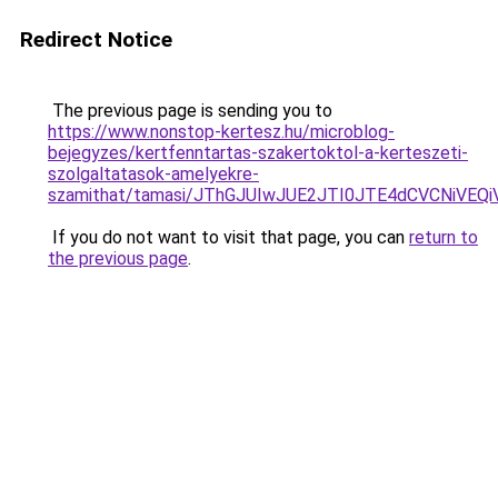
Redirect Notice
The previous page is sending you to
https://www.nonstop-kertesz.hu/microblog-
bejegyzes/kertfenntartas-szakertoktol-a-kerteszeti-
szolgaltatasok-amelyekre-
szamithat/tamasi/JThGJUIwJUE2JTI0JTE4dCVCNiV
If you do not want to visit that page, you can
return to
the previous page
.