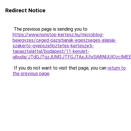
Redirect Notice
The previous page is sending you to
https://www.nonstop-kertesz.hu/microblog-
bejegyzes/ceged-pazsitjanak-egeszseges-alapjai-
szakerto-gyepszelloztetes-kerteszeti-
tapasztalattal/budapest/11-kerulet-
ujbuda/JTdGJTgzJUM3JTFGJTAxJUIxSjMlNUUlQzclM
If you do not want to visit that page, you can
return to
the previous page
.