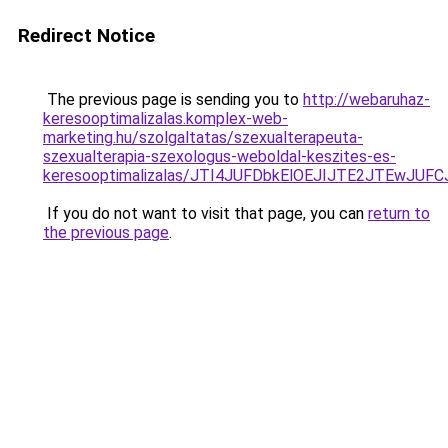
Redirect Notice
The previous page is sending you to
http://webaruhaz-
keresooptimalizalas.komplex-web-
marketing.hu/szolgaltatas/szexualterapeuta-
szexualterapia-szexologus-weboldal-keszites-es-
keresooptimalizalas/JTI4JUFDbkElOEJIJTE2JTEwJ
If you do not want to visit that page, you can
return to
the previous page
.