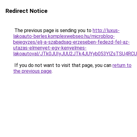
Redirect Notice
The previous page is sending you to
http://luxus-
lakoauto-berles.komplexwebseo.hu/microblog-
bejegyzes/elj-a-szabadsag-erzeseben-fedezd-fel-az-
utazas-elmenyet-egy-kenyelmes-
lakoautoval/JTk0JUIyJUU2JTk4JUYyb053YlZsTSU4R
If you do not want to visit that page, you can
return to
the previous page
.