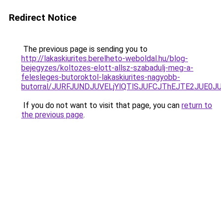
Redirect Notice
The previous page is sending you to
http://lakaskiurites.berelheto-weboldal.hu/blog-
bejegyzes/koltozes-elott-allsz-szabadulj-meg-a-
felesleges-butoroktol-lakaskiurites-nagyobb-
butorral/JURFJUNDJUVELjYlQTlSJUFCJThEJTE2JUE0
If you do not want to visit that page, you can
return to
the previous page
.